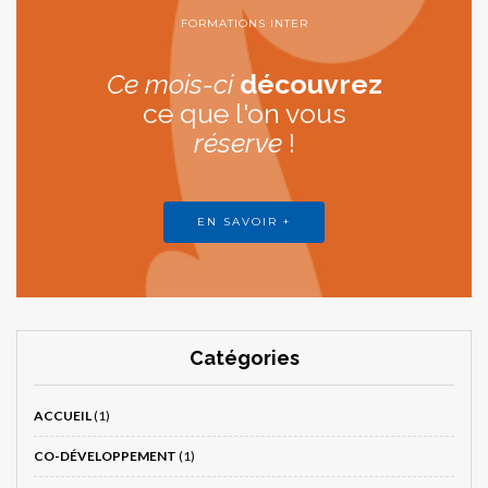
FORMATIONS INTER
Ce mois-ci
découvrez
ce que l'on vous
réserve
!
EN SAVOIR +
Catégories
ACCUEIL
(1)
CO-DÉVELOPPEMENT
(1)