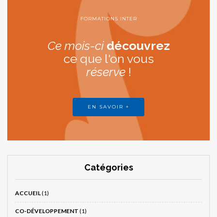
FORMATIONS INTER
Ce mois-ci
découvrez
ce que l'on vous
réserve
!
EN SAVOIR +
Catégories
ACCUEIL
(1)
CO-DÉVELOPPEMENT
(1)