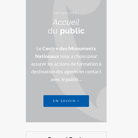
ACTUALITÉS
Accueil
du
public
Le
Centre des Monuments
Nationaux
nous a choisi pour
assurer les actions de formation à
destination des agents en contact
avec le public...
EN SAVOIR +