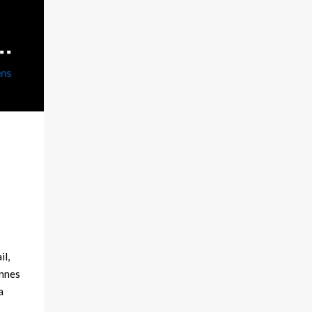
il,
onnes
a