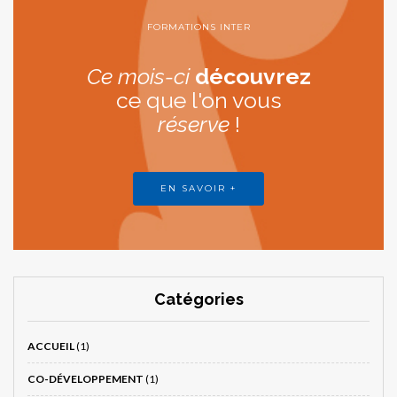
FORMATIONS INTER
Ce mois-ci
découvrez
ce que l'on vous
réserve
!
EN SAVOIR +
Catégories
ACCUEIL
(1)
CO-DÉVELOPPEMENT
(1)