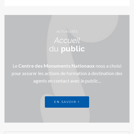
ACTUALITÉS
Accueil
du
public
Le
Centre des Monuments Nationaux
nous a choisi
pour assurer les actions de formation à destination des
agents en contact avec le public...
EN SAVOIR +