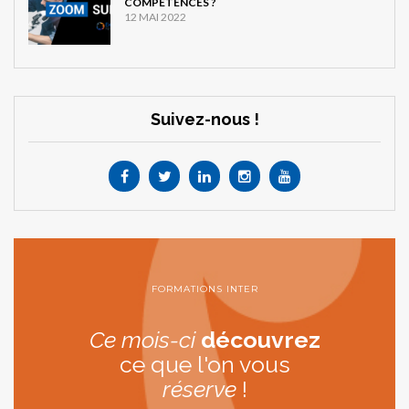
COMPÉTENCES ?
12 MAI 2022
Suivez-nous !
FORMATIONS INTER
Ce mois-ci
découvrez
ce que l'on vous
réserve
!