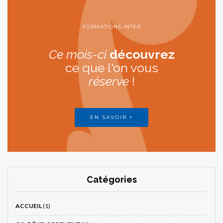
FORMATIONS INTER
Ce mois-ci
découvrez
ce que l'on vous
réserve
!
EN SAVOIR +
Catégories
ACCUEIL
(1)