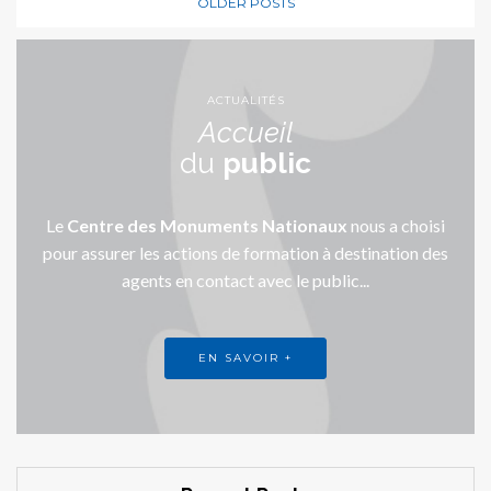
OLDER POSTS
ACTUALITÉS
Accueil
du
public
Le
Centre des Monuments Nationaux
nous a choisi
pour assurer les actions de formation à destination des
agents en contact avec le public...
EN SAVOIR +