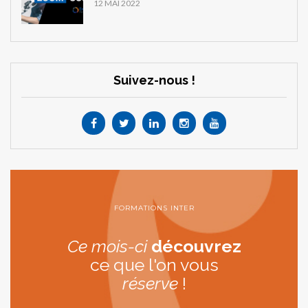
12 MAI 2022
Suivez-nous !
FORMATIONS INTER
Ce mois-ci
découvrez
ce que l'on vous
réserve
!