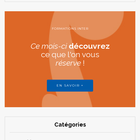
FORMATIONS INTER
Ce mois-ci
découvrez
ce que l'on vous
réserve
!
EN SAVOIR +
Catégories