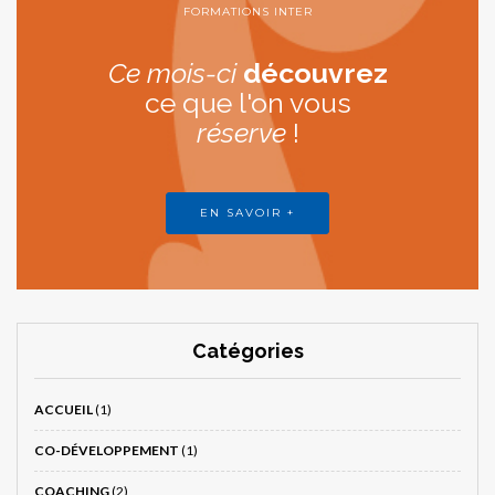
FORMATIONS INTER
Ce mois-ci
découvrez
ce que l'on vous
réserve
!
EN SAVOIR +
Catégories
ACCUEIL
(1)
CO-DÉVELOPPEMENT
(1)
COACHING
(2)