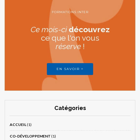
FORMATIONS INTER
Ce mois-ci
découvrez
ce que l'on vous
réserve
!
EN SAVOIR +
Catégories
ACCUEIL
(1)
CO-DÉVELOPPEMENT
(1)