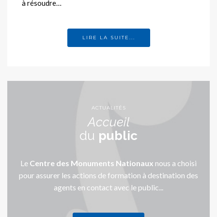
à résoudre…
LIRE LA SUITE...
ACTUALITÉS
Accueil
du
public
Le
Centre des Monuments Nationaux
nous a choisi
pour assurer les actions de formation à destination des
agents en contact avec le public...