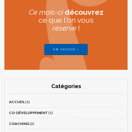
Ce mois-ci
découvrez
ce que l'on vous
réserve
!
EN SAVOIR +
Catégories
ACCUEIL
(1)
CO-DÉVELOPPEMENT
(1)
COACHING
(2)