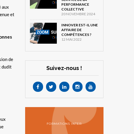
PERFORMANCE
é aux
COLLECTIVE
20 NOVEMBRE 2024
tenue et
INNOVER EST-IL UNE
AFFAIRE DE
COMPÉTENCES ?
sonnes
12 MAI 2022
ssion de
t dudit
Suivez-nous !
eux
FORMATIONS INTER
ue