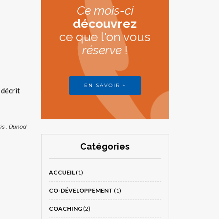
Ce mois-ci
découvrez
ce que l'on vous
réserve
!
EN SAVOIR +
 décrit
ris : Dunod
Catégories
ACCUEIL
(1)
CO-DÉVELOPPEMENT
(1)
COACHING
(2)