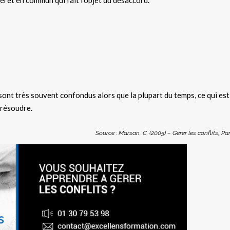
érêt en commun qui fait l’objet du désaccord.
:
 sont très souvent confondus alors que la plupart du temps, ce qui est
 résoudre.
Source : Marsan, C. (2005) – Gérer les conflits, Pa