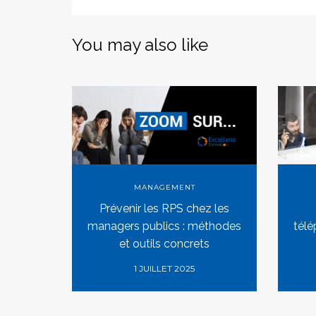
You may also like
MANAGEMENT
Prévenir les RPS chez les
managers publics : méthodes
télé
et outils concrets
1 JUILLET 2025