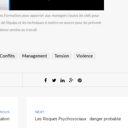
llens Formation pour apporter aux managers toutes les clefs pour
 de l’équipe et les techniques à mettre en œuvre pour les prévenir
iance sereine au travail.
Conflits
Management
Tension
Violence
VIOUS
NEXT
ation
Les Risques Psychosociaux : danger probable