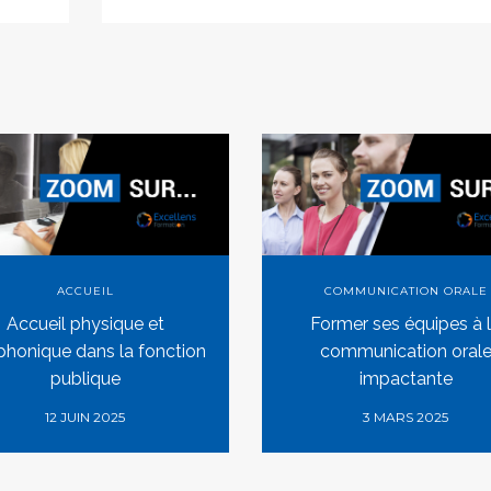
ACCUEIL
COMMUNICATION ORALE
Accueil physique et
Former ses équipes à 
phonique dans la fonction
communication oral
publique
impactante
12 JUIN 2025
3 MARS 2025