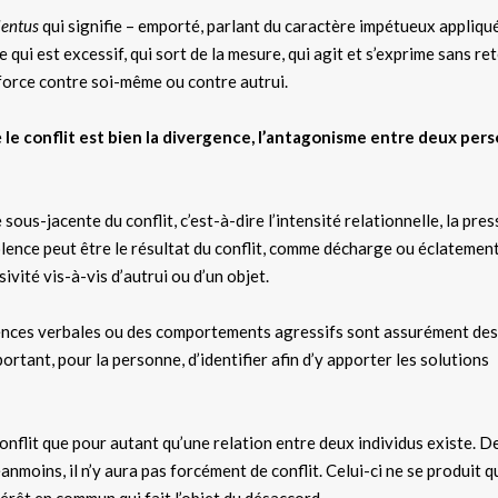
lentus
qui signifie – emporté, parlant du caractère impétueux appliqu
 qui est excessif, qui sort de la mesure, qui agit et s’exprime sans re
 force contre soi-même ou contre autrui.
e
le conflit est bien la divergence, l’antagonisme entre deux per
sous-jacente du conflit, c’est-à-dire l’intensité relationnelle, la pre
iolence peut être le résultat du conflit, comme décharge ou éclatemen
ivité vis-à-vis d’autrui ou d’un objet.
olences verbales ou des comportements agressifs sont assurément des
portant, pour la personne, d’identifier afin d’y apporter les solutions
conflit que pour autant qu’une relation entre deux individus existe. D
moins, il n’y aura pas forcément de conflit. Celui-ci ne se produit q