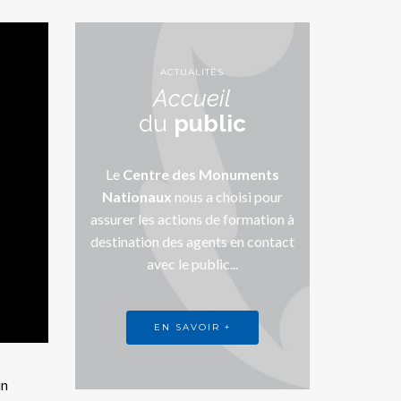
ACTUALITÉS
Accueil
du
public
Le
Centre des Monuments
Nationaux
nous a choisi pour
assurer les actions de formation à
destination des agents en contact
avec le public...
EN SAVOIR +
un