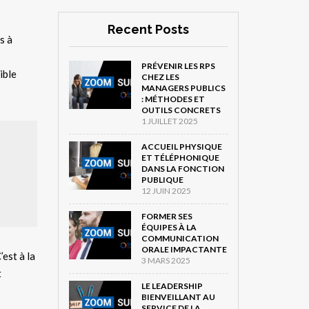
Recent Posts
s à
PRÉVENIR LES RPS
ible
CHEZ LES
MANAGERS PUBLICS
: MÉTHODES ET
OUTILS CONCRETS
1 JUILLET 2025
ACCUEIL PHYSIQUE
ET TÉLÉPHONIQUE
DANS LA FONCTION
PUBLIQUE
12 JUIN 2025
FORMER SES
ÉQUIPES À LA
COMMUNICATION
ORALE IMPACTANTE
’est à la
3 MARS 2025
t
LE LEADERSHIP
BIENVEILLANT AU
SERVICE DE LA