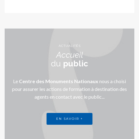
ACTUALITÉS
Accueil
du
public
Le
Centre des Monuments Nationaux
nous a choisi
pour assurer les actions de formation à destination des
agents en contact avec le public...
EN SAVOIR +