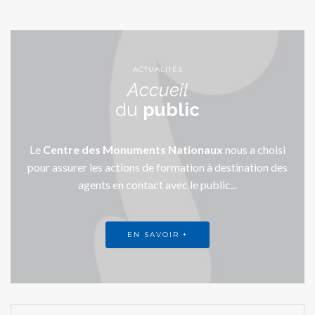
ACTUALITÉS
Accueil
du
public
Le
Centre des Monuments Nationaux
nous a choisi
pour assurer les actions de formation à destination des
agents en contact avec le public...
EN SAVOIR +