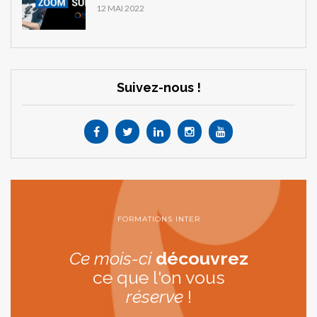
12 MAI 2022
Suivez-nous !
FORMATIONS INTER
Ce mois-ci
découvrez
ce que l'on vous
réserve
!